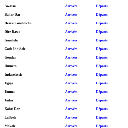
Awassa
Arrivées
Départs
Bahar Dar
Arrivées
Départs
Dessie Combolcha
Arrivées
Départs
Dire Dawa
Arrivées
Départs
Gambela
Arrivées
Départs
Gode Iddidole
Arrivées
Départs
Gondar
Arrivées
Départs
Humera
Arrivées
Départs
Indaselassie
Arrivées
Départs
Jigiga
Arrivées
Départs
Jimma
Arrivées
Départs
Jinka
Arrivées
Départs
Kabri Dar
Arrivées
Départs
Lalibela
Arrivées
Départs
Makale
Arrivées
Départs