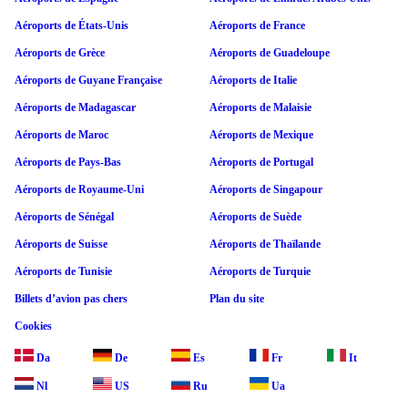
Aéroports de États-Unis
Aéroports de France
Aéroports de Grèce
Aéroports de Guadeloupe
Aéroports de Guyane Française
Aéroports de Italie
Aéroports de Madagascar
Aéroports de Malaisie
Aéroports de Maroc
Aéroports de Mexique
Aéroports de Pays-Bas
Aéroports de Portugal
Aéroports de Royaume-Uni
Aéroports de Singapour
Aéroports de Sénégal
Aéroports de Suède
Aéroports de Suisse
Aéroports de Thaïlande
Aéroports de Tunisie
Aéroports de Turquie
Billets d’avion pas chers
Plan du site
Cookies
Da
De
Es
Fr
It
Nl
US
Ru
Ua