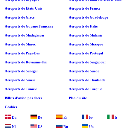
Aéroports de États-Unis
Aéroports de France
Aéroports de Grèce
Aéroports de Guadeloupe
Aéroports de Guyane Française
Aéroports de Italie
Aéroports de Madagascar
Aéroports de Malaisie
Aéroports de Maroc
Aéroports de Mexique
Aéroports de Pays-Bas
Aéroports de Portugal
Aéroports de Royaume-Uni
Aéroports de Singapour
Aéroports de Sénégal
Aéroports de Suède
Aéroports de Suisse
Aéroports de Thaïlande
Aéroports de Tunisie
Aéroports de Turquie
Billets d’avion pas chers
Plan du site
Cookies
Da
De
Es
Fr
It
Nl
US
Ru
Ua