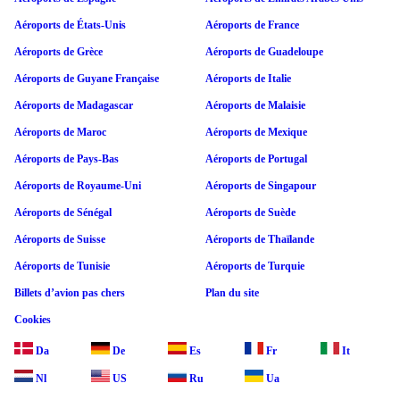
Aéroports de États-Unis
Aéroports de France
Aéroports de Grèce
Aéroports de Guadeloupe
Aéroports de Guyane Française
Aéroports de Italie
Aéroports de Madagascar
Aéroports de Malaisie
Aéroports de Maroc
Aéroports de Mexique
Aéroports de Pays-Bas
Aéroports de Portugal
Aéroports de Royaume-Uni
Aéroports de Singapour
Aéroports de Sénégal
Aéroports de Suède
Aéroports de Suisse
Aéroports de Thaïlande
Aéroports de Tunisie
Aéroports de Turquie
Billets d’avion pas chers
Plan du site
Cookies
Da
De
Es
Fr
It
Nl
US
Ru
Ua