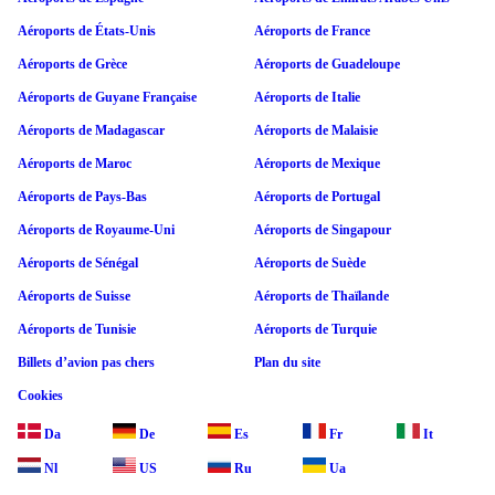
Aéroports de États-Unis
Aéroports de France
Aéroports de Grèce
Aéroports de Guadeloupe
Aéroports de Guyane Française
Aéroports de Italie
Aéroports de Madagascar
Aéroports de Malaisie
Aéroports de Maroc
Aéroports de Mexique
Aéroports de Pays-Bas
Aéroports de Portugal
Aéroports de Royaume-Uni
Aéroports de Singapour
Aéroports de Sénégal
Aéroports de Suède
Aéroports de Suisse
Aéroports de Thaïlande
Aéroports de Tunisie
Aéroports de Turquie
Billets d’avion pas chers
Plan du site
Cookies
Da
De
Es
Fr
It
Nl
US
Ru
Ua