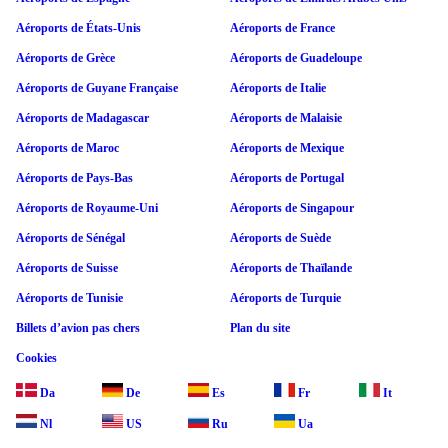
Aéroports de États-Unis
Aéroports de France
Aéroports de Grèce
Aéroports de Guadeloupe
Aéroports de Guyane Française
Aéroports de Italie
Aéroports de Madagascar
Aéroports de Malaisie
Aéroports de Maroc
Aéroports de Mexique
Aéroports de Pays-Bas
Aéroports de Portugal
Aéroports de Royaume-Uni
Aéroports de Singapour
Aéroports de Sénégal
Aéroports de Suède
Aéroports de Suisse
Aéroports de Thaïlande
Aéroports de Tunisie
Aéroports de Turquie
Billets d’avion pas chers
Plan du site
Cookies
Da
De
Es
Fr
It
Nl
US
Ru
Ua