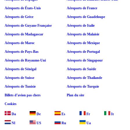
Aéroports de États-Unis
Aéroports de France
Aéroports de Grèce
Aéroports de Guadeloupe
Aéroports de Guyane Française
Aéroports de Italie
Aéroports de Madagascar
Aéroports de Malaisie
Aéroports de Maroc
Aéroports de Mexique
Aéroports de Pays-Bas
Aéroports de Portugal
Aéroports de Royaume-Uni
Aéroports de Singapour
Aéroports de Sénégal
Aéroports de Suède
Aéroports de Suisse
Aéroports de Thaïlande
Aéroports de Tunisie
Aéroports de Turquie
Billets d’avion pas chers
Plan du site
Cookies
Da
De
Es
Fr
It
Nl
US
Ru
Ua