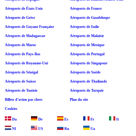
Aéroports de États-Unis
Aéroports de France
Aéroports de Grèce
Aéroports de Guadeloupe
Aéroports de Guyane Française
Aéroports de Italie
Aéroports de Madagascar
Aéroports de Malaisie
Aéroports de Maroc
Aéroports de Mexique
Aéroports de Pays-Bas
Aéroports de Portugal
Aéroports de Royaume-Uni
Aéroports de Singapour
Aéroports de Sénégal
Aéroports de Suède
Aéroports de Suisse
Aéroports de Thaïlande
Aéroports de Tunisie
Aéroports de Turquie
Billets d’avion pas chers
Plan du site
Cookies
Da
De
Es
Fr
It
Nl
US
Ru
Ua