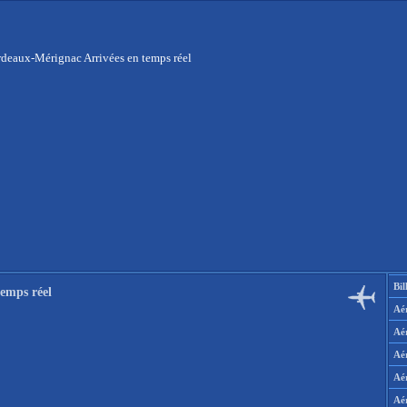
deaux-Mérignac Arrivées en temps réel
Bil
emps réel
Aér
Aé
Aé
Aé
Aé