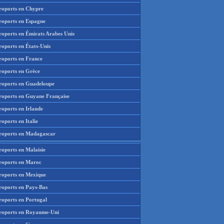
roports en Chypre
roports en Espagne
roports en Émirats Arabes Unis
roports en États-Unis
roports en France
roports en Grèce
roports en Guadeloupe
roports en Guyane Française
roports en Irlande
oports en Italie
roports en Madagascar
roports en Malaisie
roports en Maroc
roports en Mexique
roports en Pays-Bas
roports en Portugal
roports en Royaume-Uni