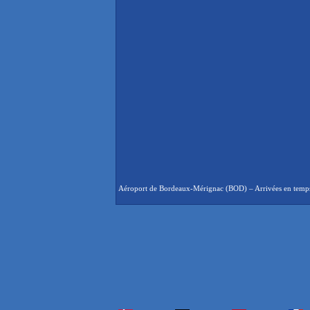
Aéroport de Bordeaux-Mérignac (BOD) – Arrivées en temps ré