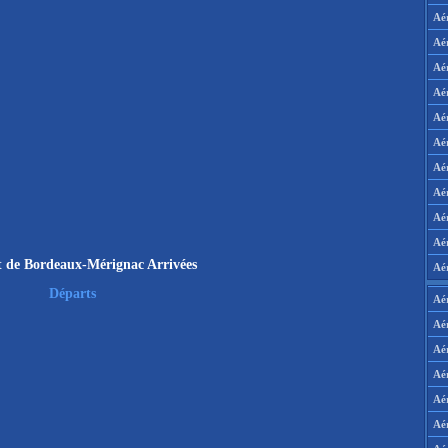
Aé
Aé
Aé
Aé
Aé
Aé
Aé
Aé
Aé
Aér
 de Bordeaux-Mérignac Arrivées
Aé
Départs
Aé
Aé
Aé
Aé
Aé
Aé