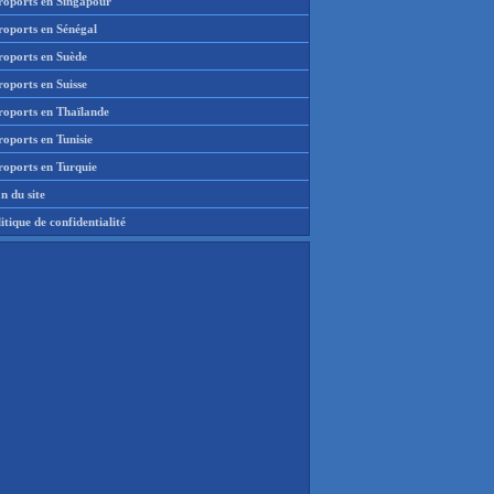
roports en Singapour
roports en Sénégal
roports en Suède
oports en Suisse
roports en Thaïlande
oports en Tunisie
roports en Turquie
n du site
itique de confidentialité