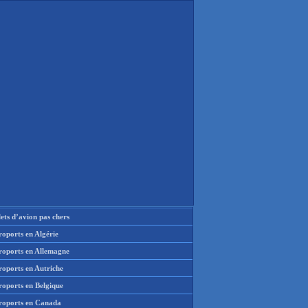
lets d’avion pas chers
oports en Algérie
roports en Allemagne
roports en Autriche
roports en Belgique
roports en Canada