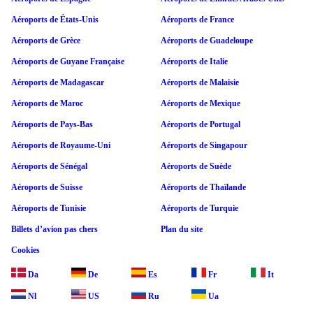
Aéroports de États-Unis
Aéroports de France
Aéroports de Grèce
Aéroports de Guadeloupe
Aéroports de Guyane Française
Aéroports de Italie
Aéroports de Madagascar
Aéroports de Malaisie
Aéroports de Maroc
Aéroports de Mexique
Aéroports de Pays-Bas
Aéroports de Portugal
Aéroports de Royaume-Uni
Aéroports de Singapour
Aéroports de Sénégal
Aéroports de Suède
Aéroports de Suisse
Aéroports de Thaïlande
Aéroports de Tunisie
Aéroports de Turquie
Billets d’avion pas chers
Plan du site
Cookies
Da
De
Es
Fr
It
Nl
US
Ru
Ua