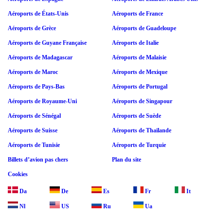
Aéroports de États-Unis
Aéroports de France
Aéroports de Grèce
Aéroports de Guadeloupe
Aéroports de Guyane Française
Aéroports de Italie
Aéroports de Madagascar
Aéroports de Malaisie
Aéroports de Maroc
Aéroports de Mexique
Aéroports de Pays-Bas
Aéroports de Portugal
Aéroports de Royaume-Uni
Aéroports de Singapour
Aéroports de Sénégal
Aéroports de Suède
Aéroports de Suisse
Aéroports de Thaïlande
Aéroports de Tunisie
Aéroports de Turquie
Billets d’avion pas chers
Plan du site
Cookies
Da
De
Es
Fr
It
Nl
US
Ru
Ua