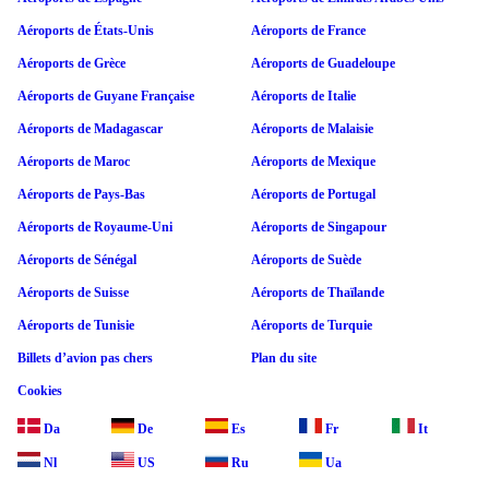
Aéroports de États-Unis
Aéroports de France
Aéroports de Grèce
Aéroports de Guadeloupe
Aéroports de Guyane Française
Aéroports de Italie
Aéroports de Madagascar
Aéroports de Malaisie
Aéroports de Maroc
Aéroports de Mexique
Aéroports de Pays-Bas
Aéroports de Portugal
Aéroports de Royaume-Uni
Aéroports de Singapour
Aéroports de Sénégal
Aéroports de Suède
Aéroports de Suisse
Aéroports de Thaïlande
Aéroports de Tunisie
Aéroports de Turquie
Billets d’avion pas chers
Plan du site
Cookies
Da
De
Es
Fr
It
Nl
US
Ru
Ua