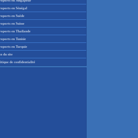
roports en Singapour
roports en Sénégal
roports en Suède
oports en Suisse
roports en Thaïlande
oports en Tunisie
roports en Turquie
n du site
itique de confidentialité