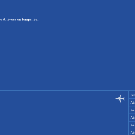
e Arrivées en temps réel
Bil
Aér
Aé
Aé
Aé
Aé