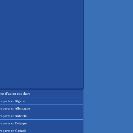
lets d’avion pas chers
oports en Algérie
roports en Allemagne
roports en Autriche
roports en Belgique
roports en Canada