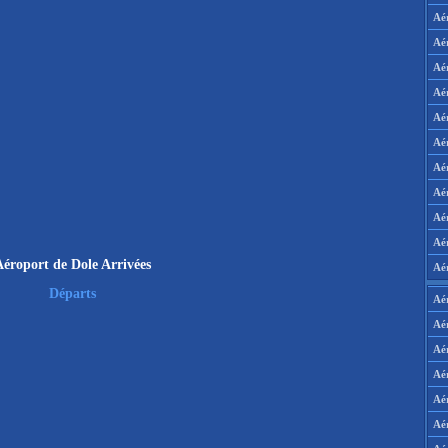
Aé
Aé
Aé
Aé
Aé
Aé
Aé
Aé
Aé
Aér
éroport de Dole Arrivées
Aé
Départs
Aé
Aé
Aé
Aé
Aé
Aé