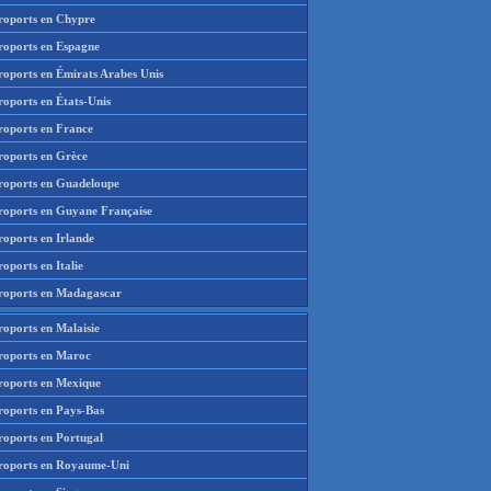
roports en Chypre
roports en Espagne
roports en Émirats Arabes Unis
roports en États-Unis
roports en France
roports en Grèce
roports en Guadeloupe
roports en Guyane Française
roports en Irlande
oports en Italie
roports en Madagascar
roports en Malaisie
roports en Maroc
roports en Mexique
roports en Pays-Bas
roports en Portugal
roports en Royaume-Uni