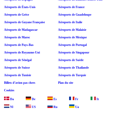
Aéroports de États-Unis
Aéroports de France
Aéroports de Grèce
Aéroports de Guadeloupe
Aéroports de Guyane Française
Aéroports de Italie
Aéroports de Madagascar
Aéroports de Malaisie
Aéroports de Maroc
Aéroports de Mexique
Aéroports de Pays-Bas
Aéroports de Portugal
Aéroports de Royaume-Uni
Aéroports de Singapour
Aéroports de Sénégal
Aéroports de Suède
Aéroports de Suisse
Aéroports de Thaïlande
Aéroports de Tunisie
Aéroports de Turquie
Billets d’avion pas chers
Plan du site
Cookies
Da
De
Es
Fr
It
Nl
US
Ru
Ua