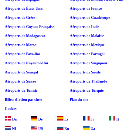
Aéroports de États-Unis
Aéroports de France
Aéroports de Grèce
Aéroports de Guadeloupe
Aéroports de Guyane Française
Aéroports de Italie
Aéroports de Madagascar
Aéroports de Malaisie
Aéroports de Maroc
Aéroports de Mexique
Aéroports de Pays-Bas
Aéroports de Portugal
Aéroports de Royaume-Uni
Aéroports de Singapour
Aéroports de Sénégal
Aéroports de Suède
Aéroports de Suisse
Aéroports de Thaïlande
Aéroports de Tunisie
Aéroports de Turquie
Billets d’avion pas chers
Plan du site
Cookies
Da
De
Es
Fr
It
Nl
US
Ru
Ua