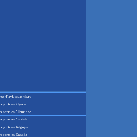
lets d’avion pas chers
oports en Algérie
roports en Allemagne
roports en Autriche
roports en Belgique
roports en Canada