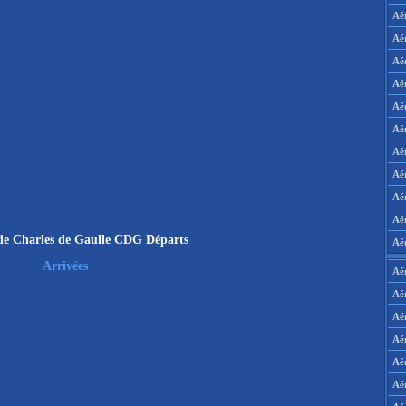
Aé
Aé
Aé
Aé
Aé
Aé
Aé
Aé
Aé
Aér
de Charles de Gaulle CDG Départs
Aé
Arrivées
Aé
Aé
Aé
Aé
Aé
Aé