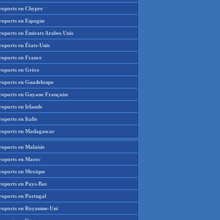
roports en Chypre
roports en Espagne
roports en Émirats Arabes Unis
roports en États-Unis
roports en France
roports en Grèce
roports en Guadeloupe
roports en Guyane Française
roports en Irlande
oports en Italie
roports en Madagascar
roports en Malaisie
roports en Maroc
roports en Mexique
roports en Pays-Bas
roports en Portugal
roports en Royaume-Uni