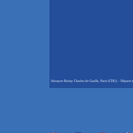
Aéroport Roissy Charles-de-Gaulle, Paris (CDG) – Départs en