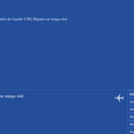
rles de Gaulle CDG Départs en temps réel
Bil
en temps réel
Aér
Aé
Aé
Aé
Aé