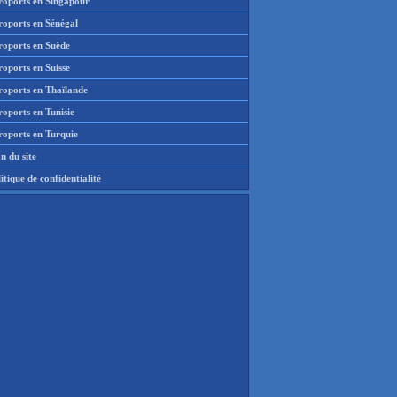
roports en Singapour
roports en Sénégal
roports en Suède
oports en Suisse
roports en Thaïlande
oports en Tunisie
roports en Turquie
n du site
itique de confidentialité