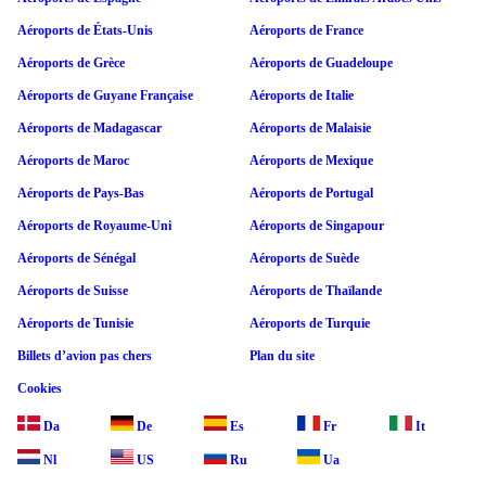
Aéroports de États-Unis
Aéroports de France
Aéroports de Grèce
Aéroports de Guadeloupe
Aéroports de Guyane Française
Aéroports de Italie
Aéroports de Madagascar
Aéroports de Malaisie
Aéroports de Maroc
Aéroports de Mexique
Aéroports de Pays-Bas
Aéroports de Portugal
Aéroports de Royaume-Uni
Aéroports de Singapour
Aéroports de Sénégal
Aéroports de Suède
Aéroports de Suisse
Aéroports de Thaïlande
Aéroports de Tunisie
Aéroports de Turquie
Billets d’avion pas chers
Plan du site
Cookies
Da
De
Es
Fr
It
Nl
US
Ru
Ua