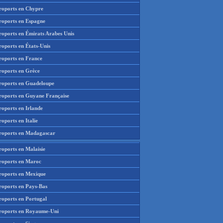
roports en Chypre
roports en Espagne
roports en Émirats Arabes Unis
roports en États-Unis
roports en France
roports en Grèce
roports en Guadeloupe
roports en Guyane Française
roports en Irlande
oports en Italie
roports en Madagascar
roports en Malaisie
roports en Maroc
roports en Mexique
roports en Pays-Bas
roports en Portugal
roports en Royaume-Uni