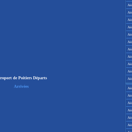
Aé
Aé
Aé
Aé
Aé
Aé
Aé
Aé
Aé
Aér
roport de Poitiers Départs
Aé
Arrivées
Aé
Aé
Aé
Aé
Aé
Aé