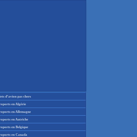
lets d’avion pas chers
oports en Algérie
roports en Allemagne
roports en Autriche
roports en Belgique
roports en Canada