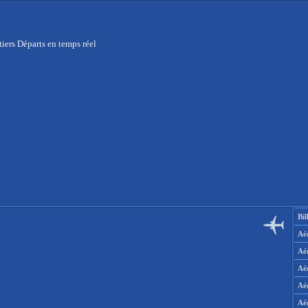
tiers Départs en temps réel
Bil
Aér
Aé
Aé
Aé
Aé