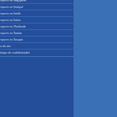
roports en Singapour
roports en Sénégal
roports en Suède
oports en Suisse
roports en Thaïlande
oports en Tunisie
roports en Turquie
n du site
itique de confidentialité