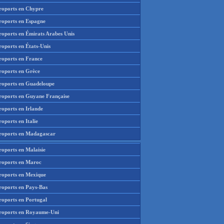
roports en Chypre
roports en Espagne
roports en Émirats Arabes Unis
roports en États-Unis
roports en France
roports en Grèce
roports en Guadeloupe
roports en Guyane Française
roports en Irlande
oports en Italie
roports en Madagascar
roports en Malaisie
roports en Maroc
roports en Mexique
roports en Pays-Bas
roports en Portugal
roports en Royaume-Uni