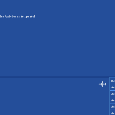
ez Arrivées en temps réel
Bil
Aér
Aé
Aé
Aé
Aé