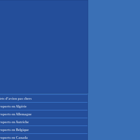
lets d’avion pas chers
oports en Algérie
roports en Allemagne
roports en Autriche
roports en Belgique
roports en Canada