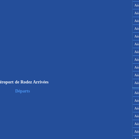
Aé
Aé
Aé
Aé
Aé
Aé
Aé
Aé
Aé
Aér
éroport de Rodez Arrivées
Aé
Départs
Aé
Aé
Aé
Aé
Aé
Aé