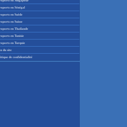
roports en Singapour
roports en Sénégal
roports en Suède
oports en Suisse
roports en Thaïlande
oports en Tunisie
roports en Turquie
n du site
itique de confidentialité