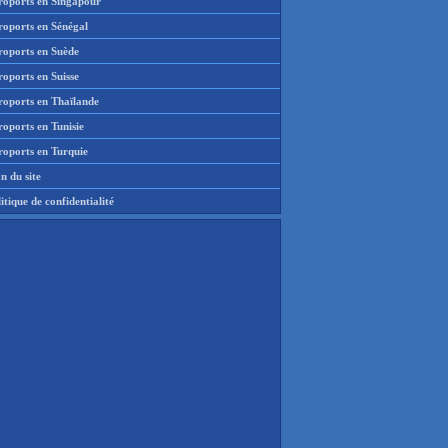
roports en Singapour
roports en Sénégal
roports en Suède
oports en Suisse
roports en Thaïlande
oports en Tunisie
roports en Turquie
n du site
itique de confidentialité