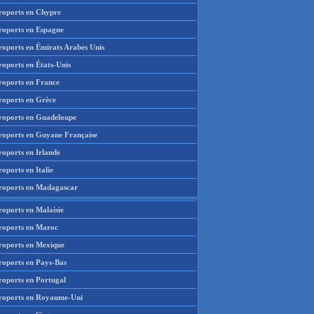
roports en Chypre
roports en Espagne
roports en Émirats Arabes Unis
roports en États-Unis
roports en France
roports en Grèce
roports en Guadeloupe
roports en Guyane Française
roports en Irlande
oports en Italie
roports en Madagascar
roports en Malaisie
roports en Maroc
roports en Mexique
roports en Pays-Bas
roports en Portugal
roports en Royaume-Uni