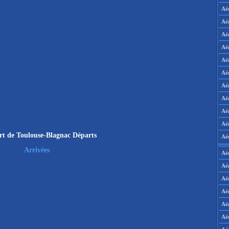
Aé
Aé
Aé
Aé
Aé
Aé
Aé
Aé
Aé
Aér
rt de Toulouse-Blagnac Départs
Aé
Arrivées
Aé
Aé
Aé
Aé
Aé
Aé