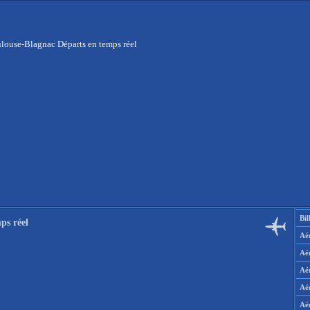
louse-Blagnac Départs en temps réel
Bil
ps réel
Aér
Aé
Aé
Aé
Aé