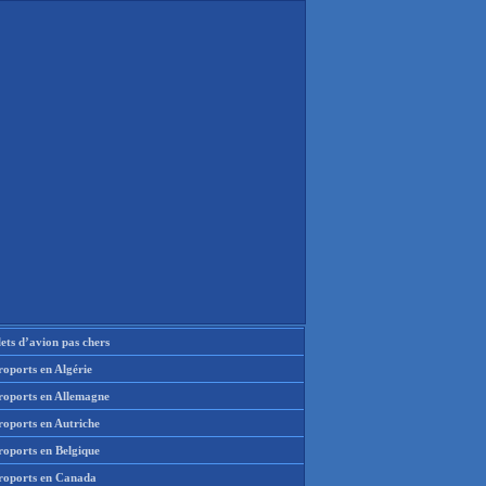
lets d’avion pas chers
oports en Algérie
roports en Allemagne
roports en Autriche
roports en Belgique
roports en Canada