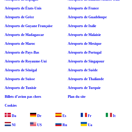
Aéroports de États-Unis
Aéroports de France
Aéroports de Grèce
Aéroports de Guadeloupe
Aéroports de Guyane Française
Aéroports de Italie
Aéroports de Madagascar
Aéroports de Malaisie
Aéroports de Maroc
Aéroports de Mexique
Aéroports de Pays-Bas
Aéroports de Portugal
Aéroports de Royaume-Uni
Aéroports de Singapour
Aéroports de Sénégal
Aéroports de Suède
Aéroports de Suisse
Aéroports de Thaïlande
Aéroports de Tunisie
Aéroports de Turquie
Billets d’avion pas chers
Plan du site
Cookies
Da
De
Es
Fr
It
Nl
US
Ru
Ua