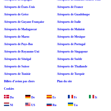
Aéroports de États-Unis
Aéroports de France
Aéroports de Grèce
Aéroports de Guadeloupe
Aéroports de Guyane Française
Aéroports de Italie
Aéroports de Madagascar
Aéroports de Malaisie
Aéroports de Maroc
Aéroports de Mexique
Aéroports de Pays-Bas
Aéroports de Portugal
Aéroports de Royaume-Uni
Aéroports de Singapour
Aéroports de Sénégal
Aéroports de Suède
Aéroports de Suisse
Aéroports de Thaïlande
Aéroports de Tunisie
Aéroports de Turquie
Billets d’avion pas chers
Plan du site
Cookies
Da
De
Es
Fr
It
Nl
US
Ru
Ua