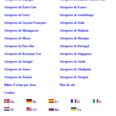
Aéroports de États-Unis
Aéroports de France
Aéroports de Grèce
Aéroports de Guadeloupe
Aéroports de Guyane Française
Aéroports de Italie
Aéroports de Madagascar
Aéroports de Malaisie
Aéroports de Maroc
Aéroports de Mexique
Aéroports de Pays-Bas
Aéroports de Portugal
Aéroports de Royaume-Uni
Aéroports de Singapour
Aéroports de Sénégal
Aéroports de Suède
Aéroports de Suisse
Aéroports de Thaïlande
Aéroports de Tunisie
Aéroports de Turquie
Billets d’avion pas chers
Plan du site
Cookies
Da
De
Es
Fr
It
Nl
US
Ru
Ua