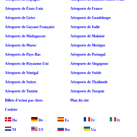
Aéroports de États-Unis
Aéroports de France
Aéroports de Grèce
Aéroports de Guadeloupe
Aéroports de Guyane Française
Aéroports de Italie
Aéroports de Madagascar
Aéroports de Malaisie
Aéroports de Maroc
Aéroports de Mexique
Aéroports de Pays-Bas
Aéroports de Portugal
Aéroports de Royaume-Uni
Aéroports de Singapour
Aéroports de Sénégal
Aéroports de Suède
Aéroports de Suisse
Aéroports de Thaïlande
Aéroports de Tunisie
Aéroports de Turquie
Billets d’avion pas chers
Plan du site
Cookies
Da
De
Es
Fr
It
Nl
US
Ru
Ua