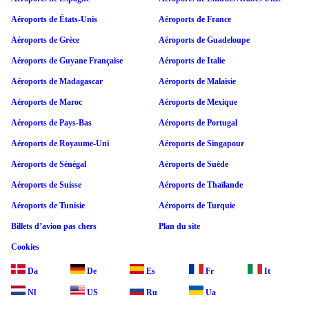
Aéroports de États-Unis
Aéroports de France
Aéroports de Grèce
Aéroports de Guadeloupe
Aéroports de Guyane Française
Aéroports de Italie
Aéroports de Madagascar
Aéroports de Malaisie
Aéroports de Maroc
Aéroports de Mexique
Aéroports de Pays-Bas
Aéroports de Portugal
Aéroports de Royaume-Uni
Aéroports de Singapour
Aéroports de Sénégal
Aéroports de Suède
Aéroports de Suisse
Aéroports de Thaïlande
Aéroports de Tunisie
Aéroports de Turquie
Billets d’avion pas chers
Plan du site
Cookies
Da
De
Es
Fr
It
Nl
US
Ru
Ua