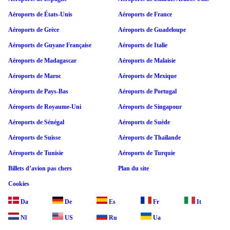
Aéroports de États-Unis
Aéroports de France
Aéroports de Grèce
Aéroports de Guadeloupe
Aéroports de Guyane Française
Aéroports de Italie
Aéroports de Madagascar
Aéroports de Malaisie
Aéroports de Maroc
Aéroports de Mexique
Aéroports de Pays-Bas
Aéroports de Portugal
Aéroports de Royaume-Uni
Aéroports de Singapour
Aéroports de Sénégal
Aéroports de Suède
Aéroports de Suisse
Aéroports de Thaïlande
Aéroports de Tunisie
Aéroports de Turquie
Billets d’avion pas chers
Plan du site
Cookies
Da
De
Es
Fr
It
Nl
US
Ru
Ua