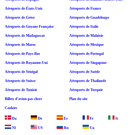
Aéroports de États-Unis
Aéroports de France
Aéroports de Grèce
Aéroports de Guadeloupe
Aéroports de Guyane Française
Aéroports de Italie
Aéroports de Madagascar
Aéroports de Malaisie
Aéroports de Maroc
Aéroports de Mexique
Aéroports de Pays-Bas
Aéroports de Portugal
Aéroports de Royaume-Uni
Aéroports de Singapour
Aéroports de Sénégal
Aéroports de Suède
Aéroports de Suisse
Aéroports de Thaïlande
Aéroports de Tunisie
Aéroports de Turquie
Billets d’avion pas chers
Plan du site
Cookies
Da
De
Es
Fr
It
Nl
US
Ru
Ua