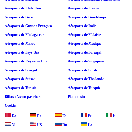
Aéroports de États-Unis
Aéroports de France
Aéroports de Grèce
Aéroports de Guadeloupe
Aéroports de Guyane Française
Aéroports de Italie
Aéroports de Madagascar
Aéroports de Malaisie
Aéroports de Maroc
Aéroports de Mexique
Aéroports de Pays-Bas
Aéroports de Portugal
Aéroports de Royaume-Uni
Aéroports de Singapour
Aéroports de Sénégal
Aéroports de Suède
Aéroports de Suisse
Aéroports de Thaïlande
Aéroports de Tunisie
Aéroports de Turquie
Billets d’avion pas chers
Plan du site
Cookies
Da
De
Es
Fr
It
Nl
US
Ru
Ua