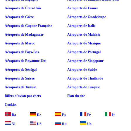
Aéroports de États-Unis
Aéroports de France
Aéroports de Grèce
Aéroports de Guadeloupe
Aéroports de Guyane Française
Aéroports de Italie
Aéroports de Madagascar
Aéroports de Malaisie
Aéroports de Maroc
Aéroports de Mexique
Aéroports de Pays-Bas
Aéroports de Portugal
Aéroports de Royaume-Uni
Aéroports de Singapour
Aéroports de Sénégal
Aéroports de Suède
Aéroports de Suisse
Aéroports de Thaïlande
Aéroports de Tunisie
Aéroports de Turquie
Billets d’avion pas chers
Plan du site
Cookies
Da
De
Es
Fr
It
Nl
US
Ru
Ua