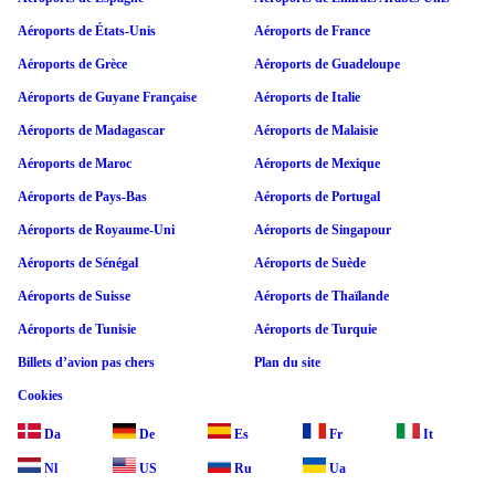
Aéroports de États-Unis
Aéroports de France
Aéroports de Grèce
Aéroports de Guadeloupe
Aéroports de Guyane Française
Aéroports de Italie
Aéroports de Madagascar
Aéroports de Malaisie
Aéroports de Maroc
Aéroports de Mexique
Aéroports de Pays-Bas
Aéroports de Portugal
Aéroports de Royaume-Uni
Aéroports de Singapour
Aéroports de Sénégal
Aéroports de Suède
Aéroports de Suisse
Aéroports de Thaïlande
Aéroports de Tunisie
Aéroports de Turquie
Billets d’avion pas chers
Plan du site
Cookies
Da
De
Es
Fr
It
Nl
US
Ru
Ua