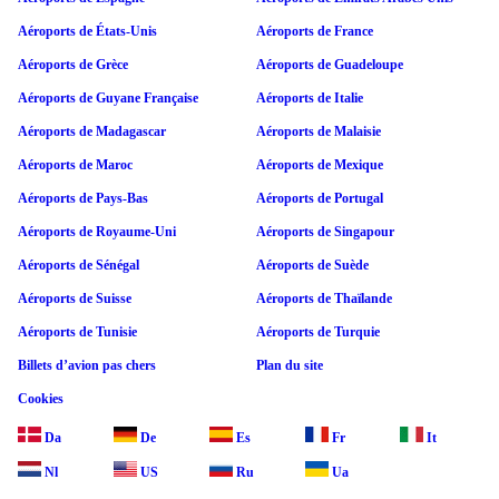
Aéroports de États-Unis
Aéroports de France
Aéroports de Grèce
Aéroports de Guadeloupe
Aéroports de Guyane Française
Aéroports de Italie
Aéroports de Madagascar
Aéroports de Malaisie
Aéroports de Maroc
Aéroports de Mexique
Aéroports de Pays-Bas
Aéroports de Portugal
Aéroports de Royaume-Uni
Aéroports de Singapour
Aéroports de Sénégal
Aéroports de Suède
Aéroports de Suisse
Aéroports de Thaïlande
Aéroports de Tunisie
Aéroports de Turquie
Billets d’avion pas chers
Plan du site
Cookies
Da
De
Es
Fr
It
Nl
US
Ru
Ua