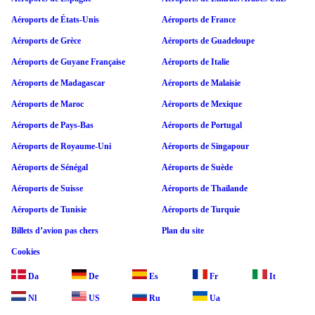
Aéroports de États-Unis
Aéroports de France
Aéroports de Grèce
Aéroports de Guadeloupe
Aéroports de Guyane Française
Aéroports de Italie
Aéroports de Madagascar
Aéroports de Malaisie
Aéroports de Maroc
Aéroports de Mexique
Aéroports de Pays-Bas
Aéroports de Portugal
Aéroports de Royaume-Uni
Aéroports de Singapour
Aéroports de Sénégal
Aéroports de Suède
Aéroports de Suisse
Aéroports de Thaïlande
Aéroports de Tunisie
Aéroports de Turquie
Billets d’avion pas chers
Plan du site
Cookies
Da
De
Es
Fr
It
Nl
US
Ru
Ua