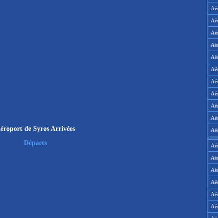
Aé
Aé
Aé
Aé
Aé
Aé
Aé
Aé
Aé
Aér
éroport de Syros Arrivées
Aé
Départs
Aé
Aé
Aé
Aé
Aé
Aé