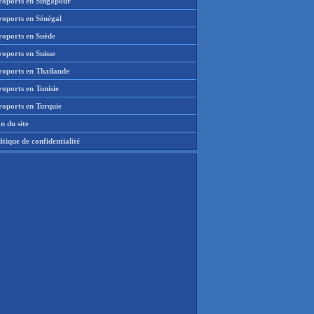
roports en Singapour
roports en Sénégal
roports en Suède
oports en Suisse
roports en Thaïlande
oports en Tunisie
roports en Turquie
n du site
itique de confidentialité