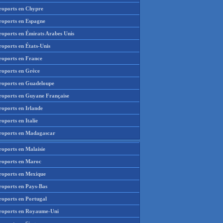
roports en Chypre
roports en Espagne
roports en Émirats Arabes Unis
roports en États-Unis
roports en France
roports en Grèce
roports en Guadeloupe
roports en Guyane Française
roports en Irlande
oports en Italie
roports en Madagascar
roports en Malaisie
roports en Maroc
roports en Mexique
roports en Pays-Bas
roports en Portugal
roports en Royaume-Uni