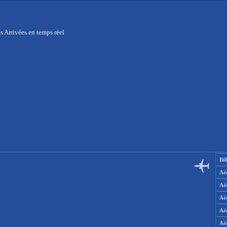
s Arrivées en temps réel
Bil
Aér
Aé
Aé
Aé
Aé