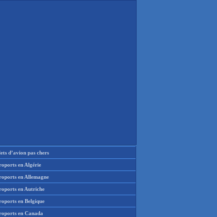
lets d’avion pas chers
oports en Algérie
roports en Allemagne
roports en Autriche
roports en Belgique
roports en Canada