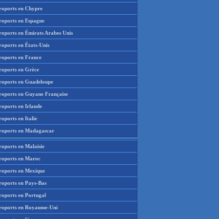
roports en Chypre
roports en Espagne
roports en Émirats Arabes Unis
roports en États-Unis
roports en France
roports en Grèce
roports en Guadeloupe
roports en Guyane Française
roports en Irlande
oports en Italie
roports en Madagascar
roports en Malaisie
roports en Maroc
roports en Mexique
roports en Pays-Bas
roports en Portugal
roports en Royaume-Uni