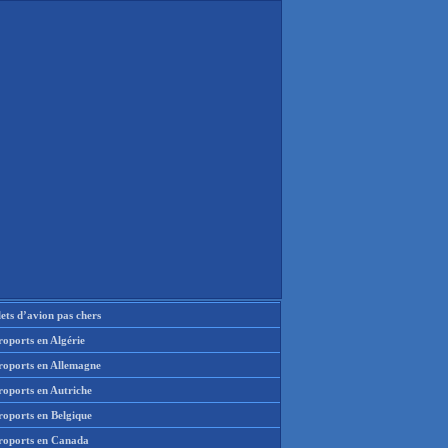
lets d’avion pas chers
oports en Algérie
roports en Allemagne
roports en Autriche
roports en Belgique
roports en Canada