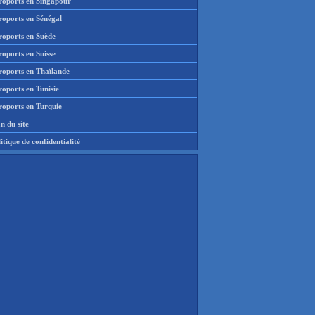
roports en Singapour
roports en Sénégal
roports en Suède
oports en Suisse
roports en Thaïlande
oports en Tunisie
roports en Turquie
n du site
itique de confidentialité