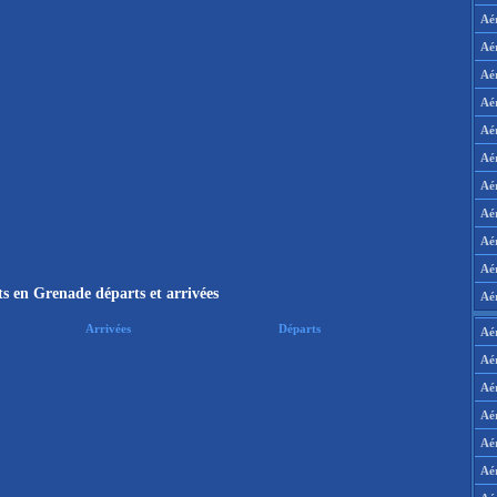
Aé
Aé
Aé
Aé
Aé
Aé
Aé
Aé
Aé
Aér
s en Grenade départs et arrivées
Aé
Arrivées
Départs
Aé
Aé
Aé
Aé
Aé
Aé