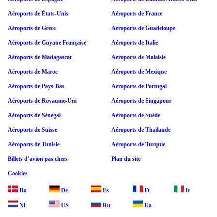
Aéroports de États-Unis
Aéroports de France
Aéroports de Grèce
Aéroports de Guadeloupe
Aéroports de Guyane Française
Aéroports de Italie
Aéroports de Madagascar
Aéroports de Malaisie
Aéroports de Maroc
Aéroports de Mexique
Aéroports de Pays-Bas
Aéroports de Portugal
Aéroports de Royaume-Uni
Aéroports de Singapour
Aéroports de Sénégal
Aéroports de Suède
Aéroports de Suisse
Aéroports de Thaïlande
Aéroports de Tunisie
Aéroports de Turquie
Billets d’avion pas chers
Plan du site
Cookies
Da
De
Es
Fr
It
Nl
US
Ru
Ua