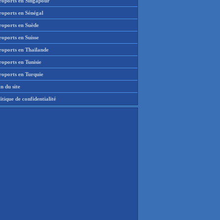
roports en Singapour
roports en Sénégal
roports en Suède
oports en Suisse
roports en Thaïlande
oports en Tunisie
roports en Turquie
n du site
itique de confidentialité