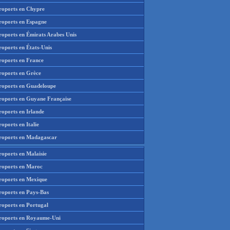
roports en Chypre
roports en Espagne
roports en Émirats Arabes Unis
roports en États-Unis
roports en France
roports en Grèce
roports en Guadeloupe
roports en Guyane Française
roports en Irlande
oports en Italie
roports en Madagascar
roports en Malaisie
roports en Maroc
roports en Mexique
roports en Pays-Bas
roports en Portugal
roports en Royaume-Uni