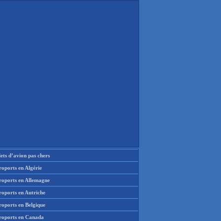
lets d’avion pas chers
oports en Algérie
roports en Allemagne
roports en Autriche
roports en Belgique
roports en Canada