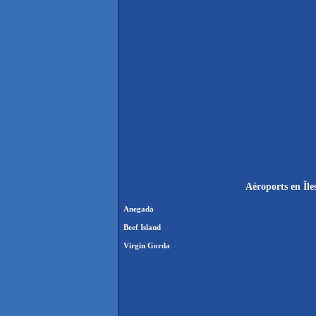
Aéroports en Île
Anegada
Beef Island
Virgin Gorda