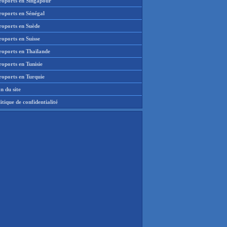
roports en Singapour
roports en Sénégal
roports en Suède
oports en Suisse
roports en Thaïlande
oports en Tunisie
roports en Turquie
n du site
itique de confidentialité