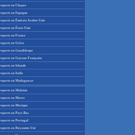
roports en Chypre
roports en Espagne
roports en Émirats Arabes Unis
roports en États-Unis
roports en France
roports en Grèce
roports en Guadeloupe
roports en Guyane Française
roports en Irlande
oports en Italie
roports en Madagascar
roports en Malaisie
roports en Maroc
roports en Mexique
roports en Pays-Bas
roports en Portugal
roports en Royaume-Uni