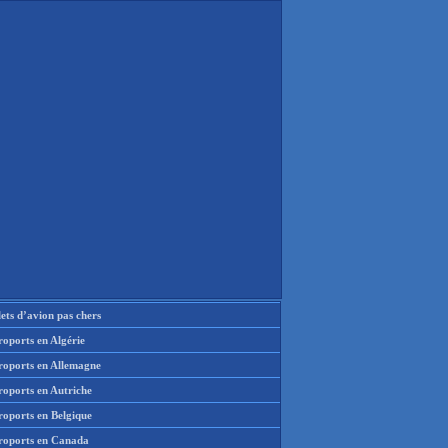
lets d’avion pas chers
oports en Algérie
roports en Allemagne
roports en Autriche
roports en Belgique
roports en Canada