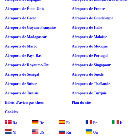
Aéroports de États-Unis
Aéroports de France
Aéroports de Grèce
Aéroports de Guadeloupe
Aéroports de Guyane Française
Aéroports de Italie
Aéroports de Madagascar
Aéroports de Malaisie
Aéroports de Maroc
Aéroports de Mexique
Aéroports de Pays-Bas
Aéroports de Portugal
Aéroports de Royaume-Uni
Aéroports de Singapour
Aéroports de Sénégal
Aéroports de Suède
Aéroports de Suisse
Aéroports de Thaïlande
Aéroports de Tunisie
Aéroports de Turquie
Billets d’avion pas chers
Plan du site
Cookies
Da
De
Es
Fr
It
Nl
US
Ru
Ua