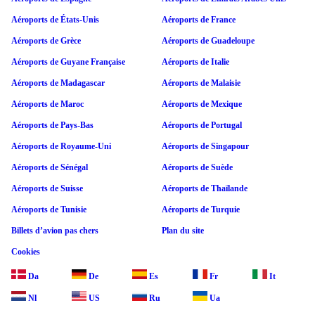
Aéroports de États-Unis
Aéroports de France
Aéroports de Grèce
Aéroports de Guadeloupe
Aéroports de Guyane Française
Aéroports de Italie
Aéroports de Madagascar
Aéroports de Malaisie
Aéroports de Maroc
Aéroports de Mexique
Aéroports de Pays-Bas
Aéroports de Portugal
Aéroports de Royaume-Uni
Aéroports de Singapour
Aéroports de Sénégal
Aéroports de Suède
Aéroports de Suisse
Aéroports de Thaïlande
Aéroports de Tunisie
Aéroports de Turquie
Billets d’avion pas chers
Plan du site
Cookies
Da
De
Es
Fr
It
Nl
US
Ru
Ua