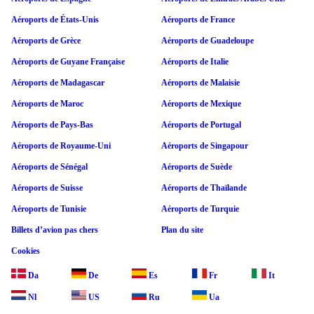
Aéroports de États-Unis
Aéroports de France
Aéroports de Grèce
Aéroports de Guadeloupe
Aéroports de Guyane Française
Aéroports de Italie
Aéroports de Madagascar
Aéroports de Malaisie
Aéroports de Maroc
Aéroports de Mexique
Aéroports de Pays-Bas
Aéroports de Portugal
Aéroports de Royaume-Uni
Aéroports de Singapour
Aéroports de Sénégal
Aéroports de Suède
Aéroports de Suisse
Aéroports de Thaïlande
Aéroports de Tunisie
Aéroports de Turquie
Billets d’avion pas chers
Plan du site
Cookies
Da
De
Es
Fr
It
Nl
US
Ru
Ua