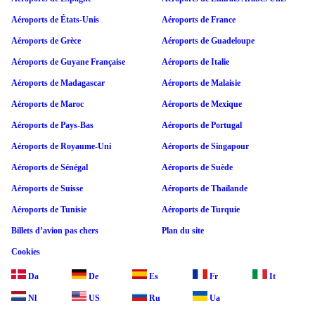
Aéroports de États-Unis
Aéroports de France
Aéroports de Grèce
Aéroports de Guadeloupe
Aéroports de Guyane Française
Aéroports de Italie
Aéroports de Madagascar
Aéroports de Malaisie
Aéroports de Maroc
Aéroports de Mexique
Aéroports de Pays-Bas
Aéroports de Portugal
Aéroports de Royaume-Uni
Aéroports de Singapour
Aéroports de Sénégal
Aéroports de Suède
Aéroports de Suisse
Aéroports de Thaïlande
Aéroports de Tunisie
Aéroports de Turquie
Billets d’avion pas chers
Plan du site
Cookies
Da
De
Es
Fr
It
Nl
US
Ru
Ua