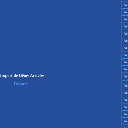
Aé
Aé
Aé
Aé
Aé
Aé
Aé
Aé
Aé
Aér
éroport de Gênes Arrivées
Aé
Départs
Aé
Aé
Aé
Aé
Aé
Aé