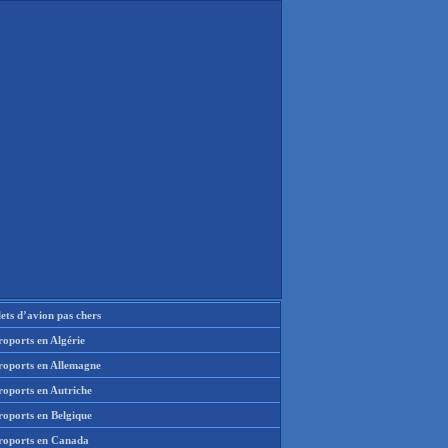
lets d’avion pas chers
oports en Algérie
roports en Allemagne
roports en Autriche
roports en Belgique
roports en Canada