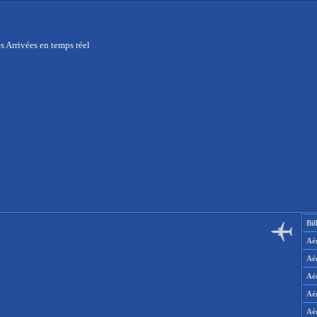
 Arrivées en temps réel
Bil
Aér
Aé
Aé
Aé
Aé