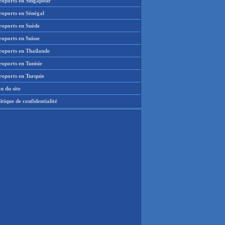
roports en Singapour
roports en Sénégal
roports en Suède
oports en Suisse
roports en Thaïlande
oports en Tunisie
roports en Turquie
n du site
itique de confidentialité