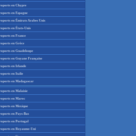
roports en Chypre
roports en Espagne
roports en Émirats Arabes Unis
roports en États-Unis
roports en France
roports en Grèce
roports en Guadeloupe
roports en Guyane Française
roports en Irlande
oports en Italie
roports en Madagascar
roports en Malaisie
roports en Maroc
roports en Mexique
roports en Pays-Bas
roports en Portugal
roports en Royaume-Uni