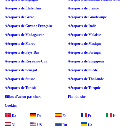
Aéroports de États-Unis
Aéroports de France
Aéroports de Grèce
Aéroports de Guadeloupe
Aéroports de Guyane Française
Aéroports de Italie
Aéroports de Madagascar
Aéroports de Malaisie
Aéroports de Maroc
Aéroports de Mexique
Aéroports de Pays-Bas
Aéroports de Portugal
Aéroports de Royaume-Uni
Aéroports de Singapour
Aéroports de Sénégal
Aéroports de Suède
Aéroports de Suisse
Aéroports de Thaïlande
Aéroports de Tunisie
Aéroports de Turquie
Billets d’avion pas chers
Plan du site
Cookies
Da
De
Es
Fr
It
Nl
US
Ru
Ua