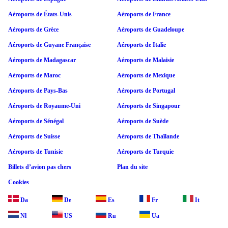
Aéroports de États-Unis
Aéroports de France
Aéroports de Grèce
Aéroports de Guadeloupe
Aéroports de Guyane Française
Aéroports de Italie
Aéroports de Madagascar
Aéroports de Malaisie
Aéroports de Maroc
Aéroports de Mexique
Aéroports de Pays-Bas
Aéroports de Portugal
Aéroports de Royaume-Uni
Aéroports de Singapour
Aéroports de Sénégal
Aéroports de Suède
Aéroports de Suisse
Aéroports de Thaïlande
Aéroports de Tunisie
Aéroports de Turquie
Billets d’avion pas chers
Plan du site
Cookies
Da
De
Es
Fr
It
Nl
US
Ru
Ua