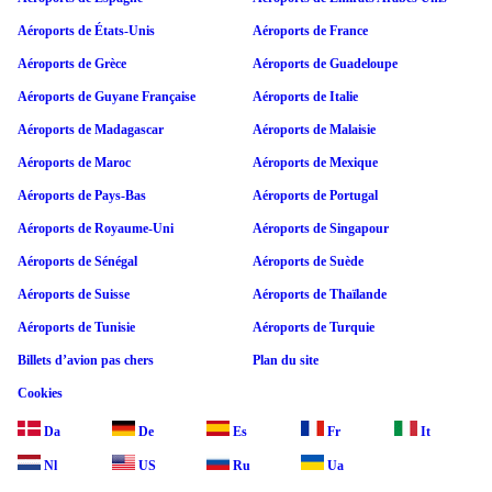
Aéroports de États-Unis
Aéroports de France
Aéroports de Grèce
Aéroports de Guadeloupe
Aéroports de Guyane Française
Aéroports de Italie
Aéroports de Madagascar
Aéroports de Malaisie
Aéroports de Maroc
Aéroports de Mexique
Aéroports de Pays-Bas
Aéroports de Portugal
Aéroports de Royaume-Uni
Aéroports de Singapour
Aéroports de Sénégal
Aéroports de Suède
Aéroports de Suisse
Aéroports de Thaïlande
Aéroports de Tunisie
Aéroports de Turquie
Billets d’avion pas chers
Plan du site
Cookies
Da
De
Es
Fr
It
Nl
US
Ru
Ua