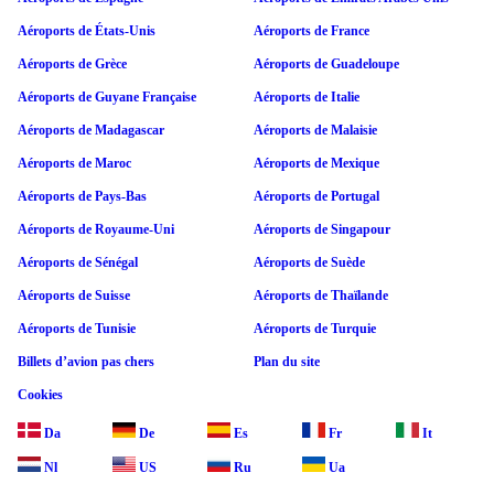
Aéroports de États-Unis
Aéroports de France
Aéroports de Grèce
Aéroports de Guadeloupe
Aéroports de Guyane Française
Aéroports de Italie
Aéroports de Madagascar
Aéroports de Malaisie
Aéroports de Maroc
Aéroports de Mexique
Aéroports de Pays-Bas
Aéroports de Portugal
Aéroports de Royaume-Uni
Aéroports de Singapour
Aéroports de Sénégal
Aéroports de Suède
Aéroports de Suisse
Aéroports de Thaïlande
Aéroports de Tunisie
Aéroports de Turquie
Billets d’avion pas chers
Plan du site
Cookies
Da
De
Es
Fr
It
Nl
US
Ru
Ua