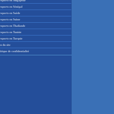
roports en Singapour
roports en Sénégal
roports en Suède
oports en Suisse
roports en Thaïlande
oports en Tunisie
roports en Turquie
n du site
itique de confidentialité