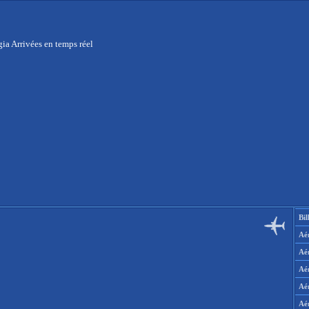
ia Arrivées en temps réel
Bil
Aér
Aé
Aé
Aé
Aé