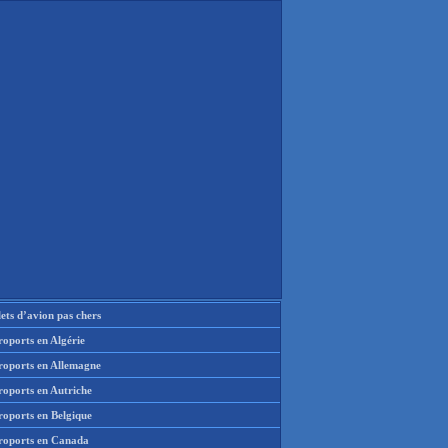
lets d’avion pas chers
oports en Algérie
roports en Allemagne
roports en Autriche
roports en Belgique
roports en Canada