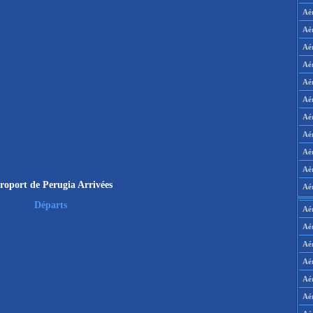
Aé
Aé
Aé
Aé
Aé
Aé
Aé
Aé
Aé
Aér
roport de Perugia Arrivées
Aé
Départs
Aé
Aé
Aé
Aé
Aé
Aé