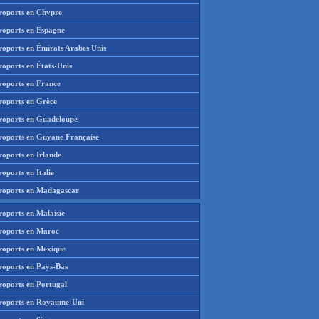
roports en Chypre
roports en Espagne
roports en Émirats Arabes Unis
roports en États-Unis
roports en France
roports en Grèce
roports en Guadeloupe
roports en Guyane Française
roports en Irlande
oports en Italie
roports en Madagascar
roports en Malaisie
roports en Maroc
roports en Mexique
roports en Pays-Bas
roports en Portugal
roports en Royaume-Uni