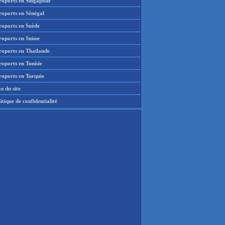
roports en Singapour
roports en Sénégal
roports en Suède
oports en Suisse
roports en Thaïlande
oports en Tunisie
roports en Turquie
n du site
itique de confidentialité