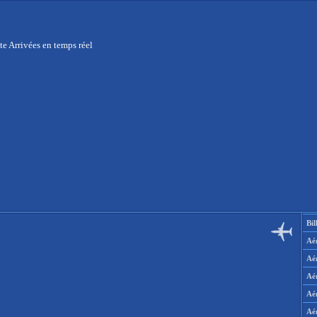
te Arrivées en temps réel
Bil
Aér
Aé
Aé
Aé
Aé