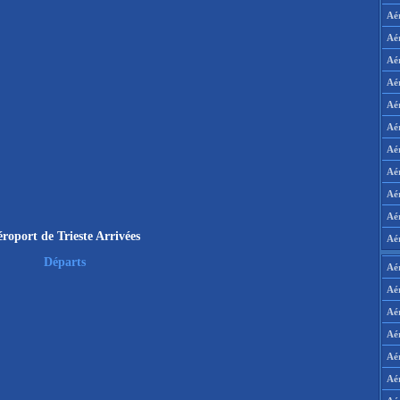
Aé
Aé
Aé
Aé
Aé
Aé
Aé
Aé
Aé
Aér
roport de Trieste Arrivées
Aé
Départs
Aé
Aé
Aé
Aé
Aé
Aé