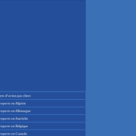
lets d’avion pas chers
oports en Algérie
roports en Allemagne
roports en Autriche
roports en Belgique
roports en Canada