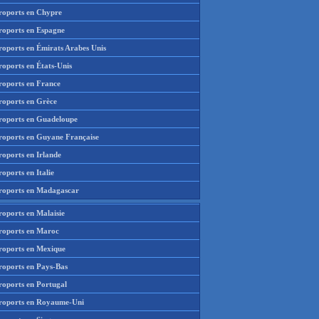
roports en Chypre
roports en Espagne
roports en Émirats Arabes Unis
roports en États-Unis
roports en France
roports en Grèce
roports en Guadeloupe
roports en Guyane Française
roports en Irlande
oports en Italie
roports en Madagascar
roports en Malaisie
roports en Maroc
roports en Mexique
roports en Pays-Bas
roports en Portugal
roports en Royaume-Uni