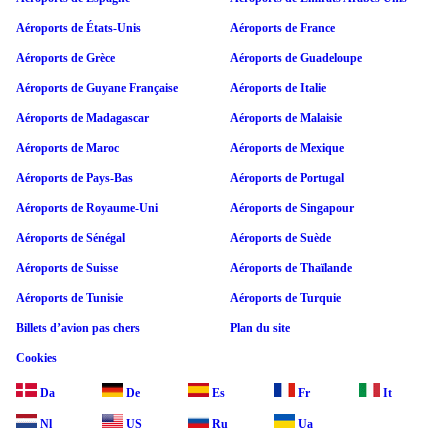
Aéroports de États-Unis
Aéroports de France
Aéroports de Grèce
Aéroports de Guadeloupe
Aéroports de Guyane Française
Aéroports de Italie
Aéroports de Madagascar
Aéroports de Malaisie
Aéroports de Maroc
Aéroports de Mexique
Aéroports de Pays-Bas
Aéroports de Portugal
Aéroports de Royaume-Uni
Aéroports de Singapour
Aéroports de Sénégal
Aéroports de Suède
Aéroports de Suisse
Aéroports de Thaïlande
Aéroports de Tunisie
Aéroports de Turquie
Billets d’avion pas chers
Plan du site
Cookies
Da
De
Es
Fr
It
Nl
US
Ru
Ua