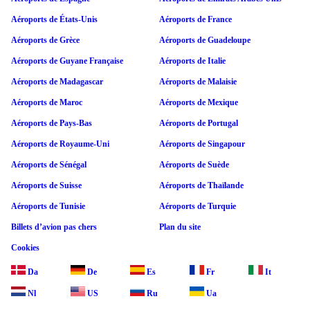
Aéroports de États-Unis
Aéroports de France
Aéroports de Grèce
Aéroports de Guadeloupe
Aéroports de Guyane Française
Aéroports de Italie
Aéroports de Madagascar
Aéroports de Malaisie
Aéroports de Maroc
Aéroports de Mexique
Aéroports de Pays-Bas
Aéroports de Portugal
Aéroports de Royaume-Uni
Aéroports de Singapour
Aéroports de Sénégal
Aéroports de Suède
Aéroports de Suisse
Aéroports de Thaïlande
Aéroports de Tunisie
Aéroports de Turquie
Billets d’avion pas chers
Plan du site
Cookies
Da
De
Es
Fr
It
Nl
US
Ru
Ua